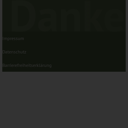
Danke
1
406
Bewertung auf
4
Bewertungen von
ProvenExpert.com
anderen Quellen
Blick aufs ProvenExpert-Profil werfen
04.08.2026
Impressum
Datenschutz
Barrierefreiheitserklärung