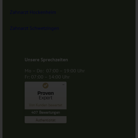
Zahnarzt Hockenheim
Zahnarzt Schwetzingen
Unsere Sprechzeiten
Mo – Do: 07:00 – 19:00 Uhr
Fr: 07:00 – 14:00 Uhr
Kundenbewertungen und Erfahrungen zu
Mundgesundheitszentrum Dr. Henninger
Von Kunden bewertet
407
Bewertungen
SEHR GUT
%
100
Authentizität
Empfehlungen auf
ProvenExpert.com
5,00
/
5,00