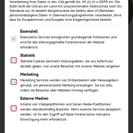
Verarbeitung Ihrer Daten in den USA gemäß Art. 49 (1) lit. a GDPR ein. Der
EuGH stuft die USA als ein Land mit unzureichendem Datenschutz nach EU-
Standards ein. Es besteht beispielsweise die Gefahr, dass US-Behörden
personenbezogene Daten in Überwachungsprogrammen verarbeiten, ohne
dass für Europäerinnen und Europäer eine Klagemöglichkeit besteht.
Es folgt eine Liste der Service-Gruppen, für die eine Einwill
Essenziell
Essenzielle Services ermöglichen grundlegende Funktionen und
sind für das ordnungsgemäße Funktionieren der Website
erforderlich.
Kontakt
Statistik
Statistik-Cookies sammeln Nutzungsdaten, die uns Aufschluss
darüber geben, wie unsere Besucher mit unserer Website umgehen.
Marketing
Ihr Zahnarzt in
Marketing Services werden von Drittanbietern oder Herausgebern
genutzt, um personalisierte Werbung anzuzeigen. Sie tun dies,
Waghäusel freut sich
indem sie Besucher über Websites hinweg verfolgen.
Externe Medien
auf Sie!
Inhalte von Videoplattformen und Social-Media-Plattformen
werden standardmäßig blockiert. Wenn externe Services akzeptiert
werden, ist für den Zugriff auf diese Inhalte keine manuelle
Einwilligung mehr erforderlich.
In unserem Zahn- und Implantatzentrum in
Waghäusel Wiesental zwischen Mannheim,