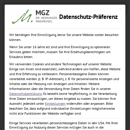
Zum
Zahnzentrum
Implantatzentrum
Karriere
Mit dies
Inhalt
Datenschutz-Präferenz
springen
Wir benötigen Ihre Einwilligung, bevor Sie unsere Website weiter besuchen
können.
Wenn Sie unter 16 Jahre alt sind und Ihre Einwilligung zu optionalen
Datenschutz­
Services geben möchten, müssen Sie Ihre Erziehungsberechtigten um
Erlaubnis bitten.
Wir verwenden Cookies und andere Technologien auf unserer Website.
erklärung
Einige von ihnen sind essenziell, während andere uns helfen, diese Website
und Ihre Erfahrung zu verbessern.
Personenbezogene Daten können
verarbeitet werden (z. B. IP-Adressen), z. B. für personalisierte Anzeigen und
Inhalte oder die Messung von Anzeigen und Inhalten.
Weitere
Informationen über die Verwendung Ihrer Daten finden Sie in unserer
Datenschutzerklärung
.
Es besteht keine Verpflichtung, in die Verarbeitung
Cookie Einstellung
Ihrer Daten einzuwilligen, um dieses Angebot zu nutzen.
Sie können Ihre
Auswahl jederzeit unter
Einstellungen
widerrufen oder anpassen.
Bitte
beachten Sie, dass aufgrund individueller Einstellungen möglicherweise
nicht alle Funktionen der Website verfügbar sind.
1. Datenschutz auf einen
Einige Services verarbeiten personenbezogene Daten in den USA. Mit Ihrer
Blick
Einwilligung zur Nutzung dieser Services willigen Sie auch in die