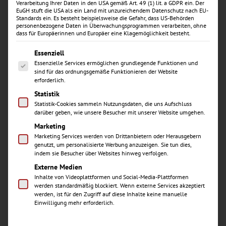
Verarbeitung Ihrer Daten in den USA gemäß Art. 49 (1) lit. a GDPR ein. Der
EuGH stuft die USA als ein Land mit unzureichendem Datenschutz nach EU-
Standards ein. Es besteht beispielsweise die Gefahr, dass US-Behörden
personenbezogene Daten in Überwachungsprogrammen verarbeiten, ohne
Allgemeine Hinweise
dass für Europäerinnen und Europäer eine Klagemöglichkeit besteht.
Es folgt eine Liste der Service-Gruppen, für die eine Einwill
Essenziell
Essenzielle Services ermöglichen grundlegende Funktionen und
Die folgenden Hinweise geben einen einfachen
sind für das ordnungsgemäße Funktionieren der Website
Überblick darüber, was mit Ihren personenbezogenen
erforderlich.
Daten passiert, wenn Sie diese Website besuchen.
Statistik
Personenbezogene Daten sind alle Daten, mit denen Sie
Statistik-Cookies sammeln Nutzungsdaten, die uns Aufschluss
persönlich identifiziert werden können. Ausführliche
darüber geben, wie unsere Besucher mit unserer Website umgehen.
Informationen zum Thema Datenschutz entnehmen Sie
Marketing
unserer unter diesem Text aufgeführten
Marketing Services werden von Drittanbietern oder Herausgebern
Datenschutzerklärung.
genutzt, um personalisierte Werbung anzuzeigen. Sie tun dies,
indem sie Besucher über Websites hinweg verfolgen.
Datenerfassung auf dieser
Externe Medien
Inhalte von Videoplattformen und Social-Media-Plattformen
Website
werden standardmäßig blockiert. Wenn externe Services akzeptiert
werden, ist für den Zugriff auf diese Inhalte keine manuelle
Einwilligung mehr erforderlich.