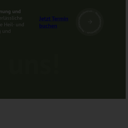
anung und
rlässliche
Jetzt Termin
he Heil- und
buchen
g und
r
 uns!