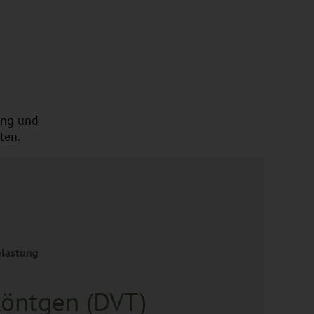
ung und
ten.
elastung
Röntgen (DVT)