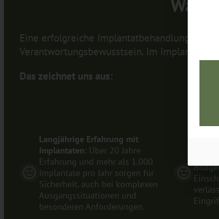
Warum
Eine erfolgreiche Implantatbehandlung erford
Verantwortungsbewusstsein. Im Implantatzent
Das zeichnet uns aus:
Langjährige Erfahrung mit
Sorgfä
Implantaten
: Über 20 Jahre
3D-Dia
Erfahrung und mehr als 1.000
Bildge
Implantate pro Jahr sorgen für
Einsch
Sicherheit, auch bei komplexen
verläs
Ausgangssituationen und
Eingrif
besonderen Anforderungen.