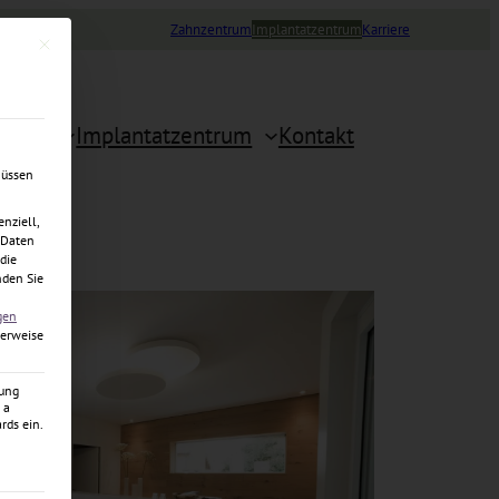
Zahnzentrum
Implantatzentrum
Karriere
Mit diesem Button wird der Dialog geschlossen. Seine Funktionalität ist identisch 
geber
Implantatzentrum
Kontakt
müssen
nziell,
 Daten
 die
nden Sie
gen
herweise
zung
 a
rds ein.