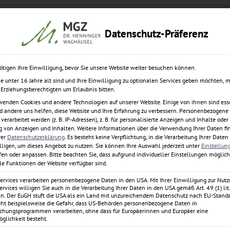
Datenschutz-Präferenz
em Tag
Knochenaufbau
Implantologe
Kosten
Rat
ötigen Ihre Einwilligung, bevor Sie unsere Website weiter besuchen können.
e unter 16 Jahre alt sind und Ihre Einwilligung zu optionalen Services geben möchten, 
e Erziehungsberechtigten um Erlaubnis bitten.
entrum
wenden Cookies und andere Technologien auf unserer Website. Einige von ihnen sind esse
 andere uns helfen, diese Website und Ihre Erfahrung zu verbessern.
Personenbezogene
erarbeitet werden (z. B. IP-Adressen), z. B. für personalisierte Anzeigen und Inhalte oder
 von Anzeigen und Inhalten.
Weitere Informationen über die Verwendung Ihrer Daten fi
inger
rer
Datenschutzerklärung
.
Es besteht keine Verpflichtung, in die Verarbeitung Ihrer Daten
lligen, um dieses Angebot zu nutzen.
Sie können Ihre Auswahl jederzeit unter
Einstellun
fen oder anpassen.
Bitte beachten Sie, dass aufgrund individueller Einstellungen möglic
lle Funktionen der Website verfügbar sind.
Services verarbeiten personenbezogene Daten in den USA. Mit Ihrer Einwilligung zur Nut
ervices willigen Sie auch in die Verarbeitung Ihrer Daten in den USA gemäß Art. 49 (1) lit.
n. Der EuGH stuft die USA als ein Land mit unzureichendem Datenschutz nach EU-Standa
eht beispielsweise die Gefahr, dass US-Behörden personenbezogene Daten in
hungsprogrammen verarbeiten, ohne dass für Europäerinnen und Europäer eine
zision und Erfahrung
glichkeit besteht.