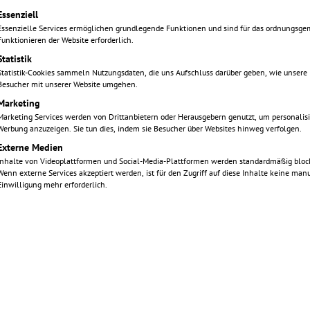
olgt eine Liste der Service-Gruppen, für die eine 
Essenziell
roßes Stück Lebensqualität:
Essenzielle Services ermöglichen grundlegende Funktionen und sind für das ordnungsg
Funktionieren der Website erforderlich.
önnen. Damit dieses Ergebnis
Statistik
gfältige Planung und ein
Statistik-Cookies sammeln Nutzungsdaten, die uns Aufschluss darüber geben, wie unsere
ngriff entscheidend. Im
Besucher mit unserer Website umgehen.
moderne digitale Technik mit
Marketing
rgung.
Unser Anspruch ist es,
Marketing Services werden von Drittanbietern oder Herausgebern genutzt, um personalisi
Werbung anzuzeigen. Sie tun dies, indem sie Besucher über Websites hinweg verfolgen.
anbare und dauerhaft stabile
Externe Medien
Inhalte von Videoplattformen und Social-Media-Plattformen werden standardmäßig block
Wenn externe Services akzeptiert werden, ist für den Zugriff auf diese Inhalte keine man
chen
Einwilligung mehr erforderlich.
teile
Digitale Planung