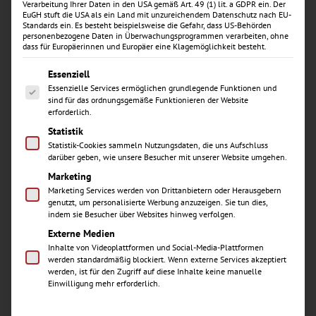
Verarbeitung Ihrer Daten in den USA gemäß Art. 49 (1) lit. a GDPR ein. Der
ZMP für
EuGH stuft die USA als ein Land mit unzureichendem Datenschutz nach EU-
Standards ein. Es besteht beispielsweise die Gefahr, dass US-Behörden
personenbezogene Daten in Überwachungsprogrammen verarbeiten, ohne
Prophylaxe in
dass für Europäerinnen und Europäer eine Klagemöglichkeit besteht.
Es folgt eine Liste der Service-Gruppen, für die eine Einwill
Essenziell
Waghäusel
Essenzielle Services ermöglichen grundlegende Funktionen und
sind für das ordnungsgemäße Funktionieren der Website
erforderlich.
Statistik
Statistik-Cookies sammeln Nutzungsdaten, die uns Aufschluss
darüber geben, wie unsere Besucher mit unserer Website umgehen.
Voll- oder Teilzeit
Marketing
Marketing Services werden von Drittanbietern oder Herausgebern
genutzt, um personalisierte Werbung anzuzeigen. Sie tun dies,
indem sie Besucher über Websites hinweg verfolgen.
In unserer Mundgesundheitszentrum Dr.
Henninger in Waghäusel übernehmen Sie eine
Externe Medien
Inhalte von Videoplattformen und Social-Media-Plattformen
zentrale Rolle in der Prophylaxe und tragen aktiv
werden standardmäßig blockiert. Wenn externe Services akzeptiert
dazu bei, die Zahngesundheit unserer
werden, ist für den Zugriff auf diese Inhalte keine manuelle
Patient:innen langfristig zu erhalten. Sie arbeiten
Einwilligung mehr erforderlich.
in einem engagierten Team, das Wert auf