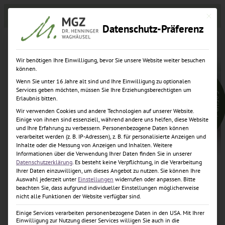
Zum
Zahnzentrum
Implantatzentrum
Karriere
Mit dies
Inhalt
Datenschutz-Präferenz
springen
Wir benötigen Ihre Einwilligung, bevor Sie unsere Website weiter besuchen
können.
Wenn Sie unter 16 Jahre alt sind und Ihre Einwilligung zu optionalen
Services geben möchten, müssen Sie Ihre Erziehungsberechtigten um
Erlaubnis bitten.
Wir verwenden Cookies und andere Technologien auf unserer Website.
Einige von ihnen sind essenziell, während andere uns helfen, diese Website
und Ihre Erfahrung zu verbessern.
Personenbezogene Daten können
verarbeitet werden (z. B. IP-Adressen), z. B. für personalisierte Anzeigen und
Inhalte oder die Messung von Anzeigen und Inhalten.
Weitere
Informationen über die Verwendung Ihrer Daten finden Sie in unserer
Datenschutzerklärung
.
Es besteht keine Verpflichtung, in die Verarbeitung
Ihrer Daten einzuwilligen, um dieses Angebot zu nutzen.
Sie können Ihre
Stellen­
Auswahl jederzeit unter
Einstellungen
widerrufen oder anpassen.
Bitte
beachten Sie, dass aufgrund individueller Einstellungen möglicherweise
nicht alle Funktionen der Website verfügbar sind.
angebot ZFA /
Einige Services verarbeiten personenbezogene Daten in den USA. Mit Ihrer
Einwilligung zur Nutzung dieser Services willigen Sie auch in die