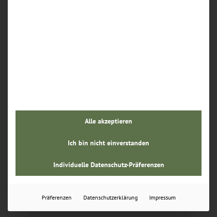
Erstklassige Zahnmedizin
Arbeiten Sie mit modernster Technik und
innovativen Behandlungskonzepten – unser
hoher Qualitätsanspruch schafft beste
Ergebnisse.
Alle akzeptieren
Wohlverdienter Urlaub
Ich bin nicht einverstanden
Wir bieten ausreichend freie Tage und flexible
Urlaubsplanung – damit Sie Kraft tanken und
Individuelle Datenschutz-Präferenzen
Ihre Freizeit genießen können.
Präferenzen
Datenschutzerklärung
Impressum